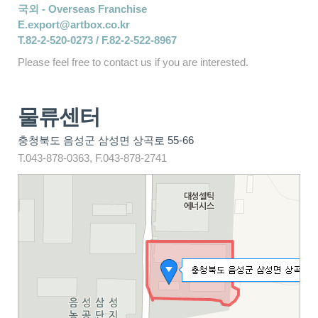
국외 - Overseas Franchise
E.export@artbox.co.kr
T.82-2-520-0273 / F.82-2-522-8967
Please feel free to contact us if you are interested.
물류센터
충청북도 음성군 삼성면 상곡로 55-66
T.043-878-0363, F.043-878-2741